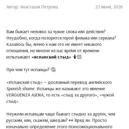
Автор: Анастасия Петрова
22 июня, 2026
Вам бывает неловко за чужие слова или действия?
Неудобно, когда позорится герой фильма или сериала?
Казалось бы, лично к нам это не имеет никакого
отношения, но многие из нас время от времени
испытывают
«испанский стыд»
🤷🏻
⠀
При чем тут испанцы? 🤔
⠀
«Испанский стыд» — дословный перевод английского
Spanish shame
. Испанцы же называют это явление
VERGÜENZA AJENA, то есть «стыд за другого», «чужой
стыд».
⠀
Неужели испанцам чаще бывает стыдно за других, чем
русским, или, скажем, шведам? 👀 Вряд ли. Просто
изначально определение этого психоэмоционального