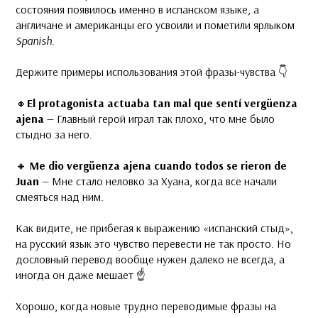
состояния появилось именно в испанском языке, а
англичане и американцы его усвоили и пометили ярлыком
Spanish
.
⠀
Держите примеры использования этой фразы-чувства 👇
⠀
🔸
El protagonista actuaba tan mal que sentí vergüenza
ajena
— Главный герой играл так плохо, что мне было
стыдно за него.
⠀
🔸
Me dio vergüenza ajena cuando todos se rieron de
Juan
— Мне стало неловко за Хуана, когда все начали
смеяться над ним.
⠀
Как видите, не прибегая к выражению «испанский стыд»,
на русский язык это чувство перевести не так просто. Но
дословный перевод вообще нужен далеко не всегда, а
иногда он даже мешает ☝
⠀
️Хорошо, когда новые трудно переводимые фразы на