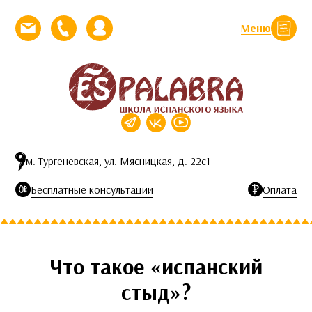
Перейти к контенту
Меню
Закрыть
Напишите нам письмо
Позвоните нам
Личный кабинет
м. Тургеневская, ул. Мясницкая, д. 22с1
Бесплатные консультации
Оплата
Что такое «испанский
стыд»?