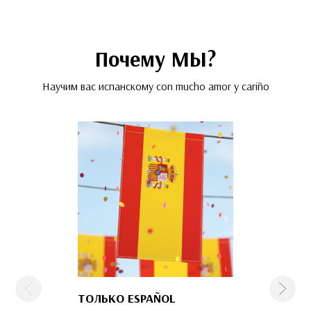
Почему МЫ?
Научим вас испанскому con mucho amor y cariño
Предыдущая
След
ТОЛЬКО ESPAÑOL
КОМАНДА