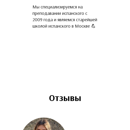
ПРОФЕССИО
Мы специализируемся на
Наши преподава
преподавании испанского с
языка и русские 
2009 года и являемся старейшей
прошедшие обуч
школой испанского в Москве 💪
и подтвердивши
владения С1-С2.
ваши друзья и п
призванию 🤓
Отзывы