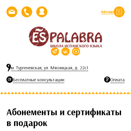
Перейти к контенту
Меню
Закрыть
Напишите нам письмо
Позвоните нам
Личный кабинет
м. Тургеневская, ул. Мясницкая, д. 22с1
Бесплатные консультации
Оплата
Абонементы и сертификаты
в подарок