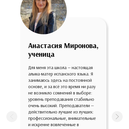
Анастасия Миронова,
Анн
ученица
уче
Для меня эта школа — настоящая
Мне о
альма-матер испанского языка. Я
школе
занимаюсь здесь на постоянной
огром
основе, и за всё это время ни разу
качес
не возникло сомнений в выборе:
потря
уровень преподавания стабильно
разно
очень высокий. Преподаватели —
разны
действительно лучшие из лучших:
такой
профессиональные, внимательные
предп
Предыдущая
След
и искренне вовлечённые в
зазуб