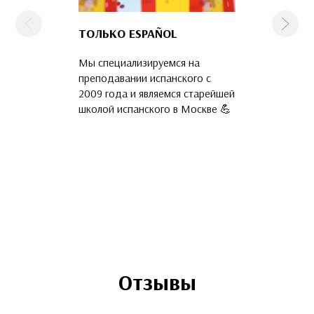
Предыдущая
След
ТОЛЬКО ESPAÑOL
КОМАНДА
ПРОФЕССИО
Мы специализируемся на
Наши преподава
преподавании испанского с
языка и русские 
2009 года и являемся старейшей
прошедшие обуч
школой испанского в Москве 💪
и подтвердивши
владения С1-С2.
ваши друзья и п
призванию 🤓
Отзывы