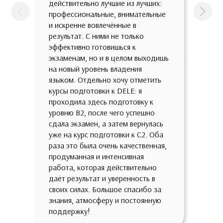
действительно лучшие из лучших:
такой
профессиональные, внимательные
предп
Предыдущая
След
и искренне вовлечённые в
зазуб
результат. С ними не только
всест
эффективно готовишься к
с быт
экзаменам, но и в целом выходишь
зрени
на новый уровень владения
языком. Отдельно хочу отметить
курсы подготовки к DELE: я
проходила здесь подготовку к
уровню B2, после чего успешно
сдала экзамен, а затем вернулась
уже на курс подготовки к C2. Оба
раза это была очень качественная,
продуманная и интенсивная
работа, которая действительно
даёт результат и уверенность в
своих силах. Большое спасибо за
знания, атмосферу и постоянную
поддержку!