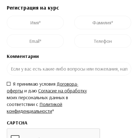
Регистрация на курс
Это поле скрыто во время просмотра формы
Это поле скрыто во время просмотра формы
Имя
*
Фамилия
*
Post ID
Название курса
Email
*
Телефон
Комментарии
Согласие
*
Я принимаю условия
Договора-
оферты
и даю
Согласие на обработку
моих персональных данных в
соответствии с
Политикой
конфиденциальности
*
CAPTCHA