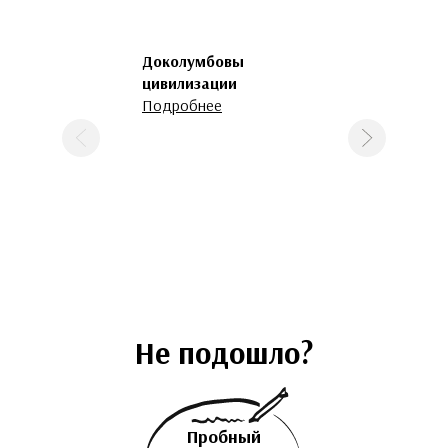
Доколумбовы
Группа B1.3
цивилизации
понедельник-четв
Подробнее
18:00-19:30, Регин
(каникулы до 3
Предыдущая
Следующая
сентября)
Курс уже идет
Пн 18:00, Чт 18:00
Подробнее
Не подошло?
Пробный