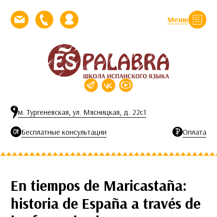
Перейти к контенту
Меню
Закрыть
Напишите нам письмо
Позвоните нам
Личный кабинет
м. Тургеневская, ул. Мясницкая, д. 22с1
Бесплатные консультации
Оплата
En tiempos de Maricastaña:
historia de España a través de