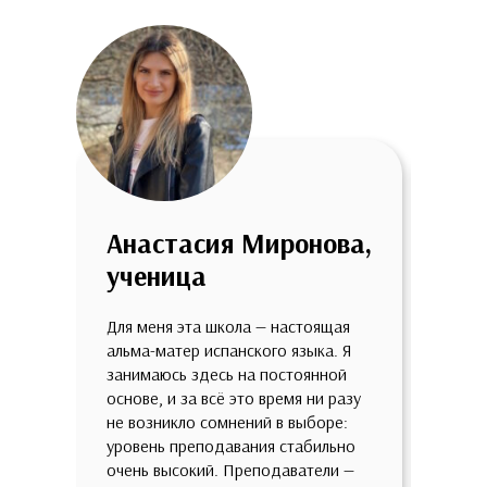
Анастасия Миронова,
Анн
ученица
уче
Для меня эта школа — настоящая
Мне о
альма-матер испанского языка. Я
школе
занимаюсь здесь на постоянной
огром
основе, и за всё это время ни разу
качес
не возникло сомнений в выборе:
потря
уровень преподавания стабильно
разно
очень высокий. Преподаватели —
разны