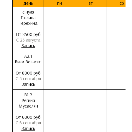
день
пн
вт
ср
с нуля
Полина
Терехина
Группа с нуля воскресенье 16:00-19
Группа с нуля воскр
Груп
От 8500 руб
С 23 августа
Запись
A2.1
Вики Веласко
Группа А2.1 суббота 14:45-17:45, Ви
Группа А2.1 суббота 
Групп
От 8000 руб
С 5 сентября
Запись
B1.2
Регина
Мусаелян
Группа B1.2 воскресенье 15:00-17:15
Группа B1.2 воскресе
Групп
От 6000 руб
С 6 сентября
Запись