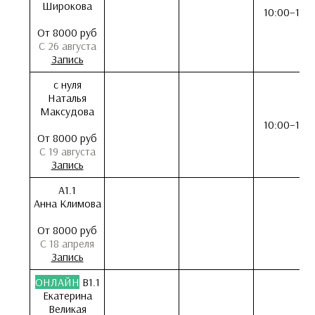
Широкова
10:00–11:3
Группа с нуля среда-пятница 10:00-
Группа с нуля среда
От 8000 руб
С 26 августа
Запись
с нуля
Наталья
Максудова
10:00–11:3
Группа с нуля среда-пятница 10:00-
Группа с нуля среда
От 8000 руб
С 19 августа
Запись
A1.1
Анна Климова
Группа A1.1 суббота 11:00-14:00, Ан
Группа A1.1 суббота 
Групп
От 8000 руб
С 18 апреля
Запись
ОНЛАЙН
B1.1
Екатерина
Великая