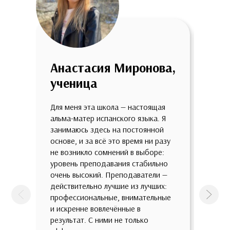
Анастасия Миронова,
Анн
ученица
уче
Для меня эта школа — настоящая
Мне о
альма-матер испанского языка. Я
школе
занимаюсь здесь на постоянной
огром
основе, и за всё это время ни разу
качес
не возникло сомнений в выборе:
потря
уровень преподавания стабильно
разно
очень высокий. Преподаватели —
разны
действительно лучшие из лучших:
такой
профессиональные, внимательные
предп
Предыдущая
След
и искренне вовлечённые в
зазуб
результат. С ними не только
всест