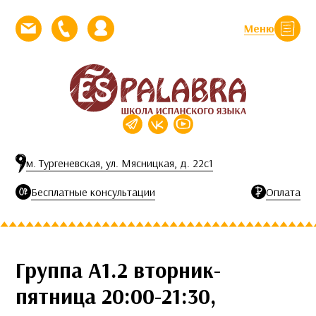
Перейти к контенту
Меню
Закрыть
Напишите нам письмо
Позвоните нам
Личный кабинет
м. Тургеневская, ул. Мясницкая, д. 22с1
Бесплатные консультации
Оплата
Группа А1.2 вторник-
пятница 20:00-21:30,