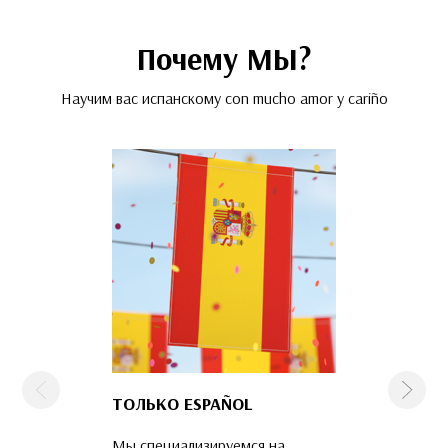
Почему МЫ?
Научим вас испанскому con mucho amor y cariño
Предыдущая
След
ТОЛЬКО ESPAÑOL
КОМАНДА
ПРОФЕССИО
Мы специализируемся на