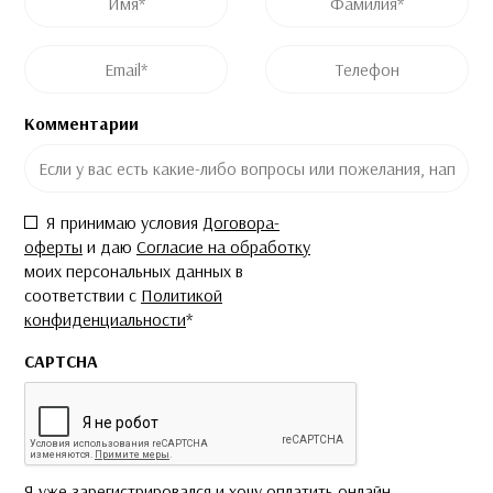
Post ID
Название курса
Email
*
Телефон
Комментарии
Согласие
*
Я принимаю условия
Договора-
оферты
и даю
Согласие на обработку
моих персональных данных в
соответствии с
Политикой
конфиденциальности
*
CAPTCHA
Я уже зарегистрировался и хочу оплатить онлайн