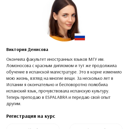
Виктория Денисова
Окончила факультет иностранных языков МГУ им.
Ломоносова с красным дипломом и тут же продолжила
обучение в испанской магистратуре. Это в корне изменило
мою жизнь, взгляд на многие вещи. За несколько лет в
Испании я окончательно и бесповоротно полюбила
испанский язык, прочувствовала испанскую культуру.
Теперь преподаю в ESPALABRA и передаю свой опыт
другим.
Регистрация на курс
Это поле скрыто во время просмотра формы
Это поле скрыто во время просмотра формы
Имя
*
Фамилия
*