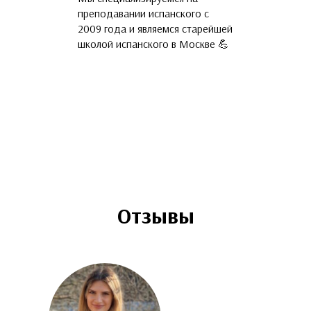
Наши преподава
преподавании испанского с
языка и русские 
2009 года и являемся старейшей
прошедшие обуч
школой испанского в Москве 💪
и подтвердивши
владения С1-С2.
ваши друзья и п
призванию 🤓
Отзывы