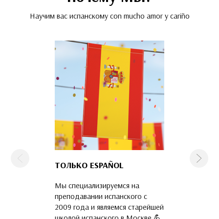
Научим вас испанскому con mucho amor y cariño
Предыдущая
След
ТОЛЬКО ESPAÑOL
КОМАНДА
ПРОФЕССИО
Мы специализируемся на
Наши преподава
преподавании испанского с
языка и русские 
2009 года и являемся старейшей
прошедшие обуч
школой испанского в Москве 💪