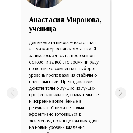
Анастасия Миронова,
Анн
ученица
уче
Для меня эта школа — настоящая
Мне о
альма-матер испанского языка. Я
школе
занимаюсь здесь на постоянной
огром
основе, и за всё это время ни разу
качес
не возникло сомнений в выборе:
потря
уровень преподавания стабильно
разно
очень высокий. Преподаватели —
разны
действительно лучшие из лучших:
такой
профессиональные, внимательные
предп
Предыдущая
След
и искренне вовлечённые в
зазуб
результат. С ними не только
всест
эффективно готовишься к
с быт
экзаменам, но и в целом выходишь
зрени
на новый уровень владения