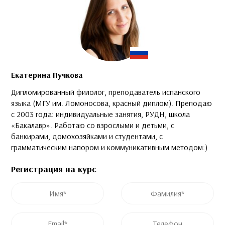
Екатерина Пучкова
Дипломированный филолог, преподаватель испанского
языка (МГУ им. Ломоносова, красный диплом). Преподаю
с 2003 года: индивидуальные занятия, РУДН, школа
«Бакалавр». Работаю со взрослыми и детьми, с
банкирами, домохозяйками и студентами, с
грамматическим напором и коммуникативным методом:)
Регистрация на курс
Это поле скрыто во время просмотра формы
Это поле скрыто во время просмотра формы
Имя
*
Фамилия
*
Post ID
Название курса
Email
*
Телефон