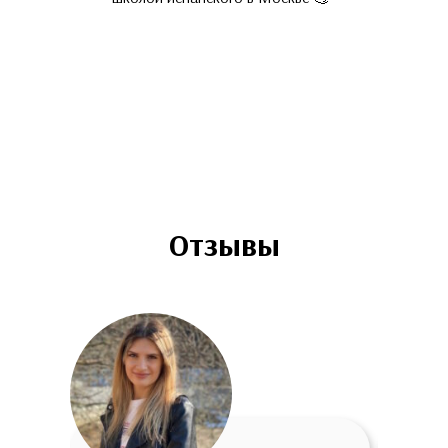
и подтвердивши
владения С1-С2.
ваши друзья и п
призванию 🤓
Отзывы