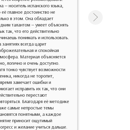
думаю, что после
а — носитель испанского языка,
Спасибо! На мой в
 её главное достоинство не
никто не ведёт н
лько в этом. Она обладает
Следующая
занятия, как это 
дким талантом — умеет объяснять
со всеми включен
ык так, что его действительно
при этом сохраня
чинаешь понимать и использовать.
научную подготов
 занятиях всегда царит
материалов. И ле
оброжелательная и спокойная
потрясающие, ду
тмосфера. Материал объясняется
симпатичные 😊 В
но, логично и очень доступно.
важнейшие темы 
тя тонко чувствует возможности
Латинской Америк
еника, никогда не торопит,
действительно, н
время замечает ошибки и
всё, что происход
могает исправить их так, что они
испанского языка
ействительно перестают
вообще нельзя ра
вторяться. Благодаря её методике
испанским. Владе
аже самые непростые темы
информацией пом
ановятся понятными, а каждое
и нашу реальность
анятие приносит ощутимый
огресс и желание учиться дальше.