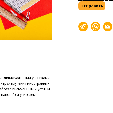
Отправить
info@
 индивидуальными учениками
ентрах изучения иностранных
работал письменным и устным
спанский) и учителем