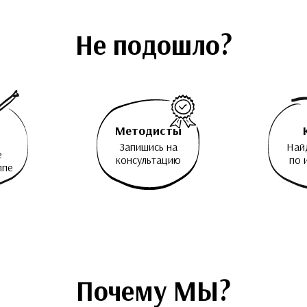
Не подошло?
Методисты
Запишись на
Най
е
консультацию
по 
ппе
Почему МЫ?