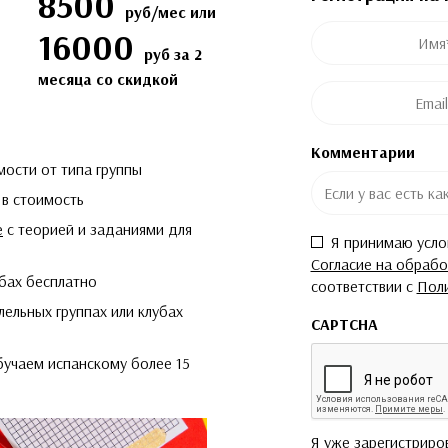
8500
руб/мес или
Это поле скрыто во в
Это поле скрыто во в
Имя
*
16000
Post ID
Название курса
руб за 2
месяца со скидкой
Email
*
Комментарии
имости от типа группы
 в стоимость
е
c теорией и заданиями для
Согласие
*
Я принимаю усл
Согласие на обрабо
убах бесплатно
соответствии с
Пол
ельных группах или клубах
CAPTCHA
учаем испанскому более 15
Я уже зарегистриро