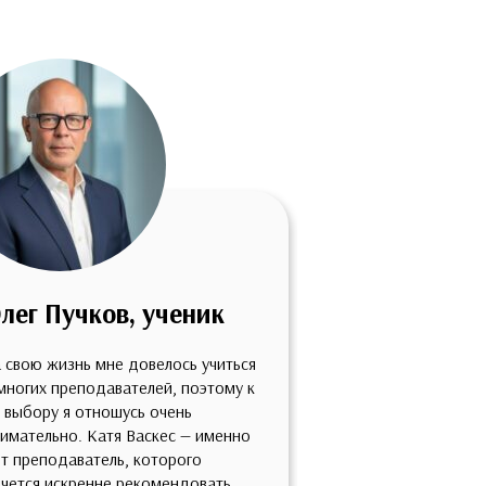
лег Пучков, ученик
Марина По
ученица
 свою жизнь мне довелось учиться
многих преподавателей, поэтому к
Благодарю за орг
 выбору я отношусь очень
лектория, это был
имательно. Катя Васкес — именно
интересно! Уже д
т преподаватель, которого
себе заказала до
чется искренне рекомендовать.