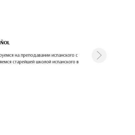
AÑOL
уемся на преподавании испанского с
Следующая
ляемся старейшей школой испанского в