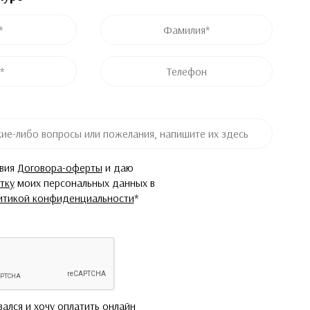
ремя просмотра формы
ремя просмотра формы
Фамилия
*
Телефон
овия
Договора-оферты
и даю
тку
моих персональных данных в
итикой конфиденциальности
*
вался и хочу оплатить онлайн