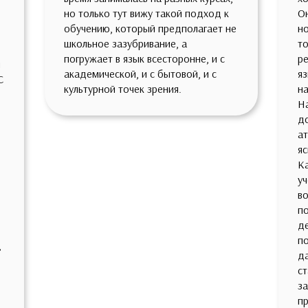
но только тут вижу такой подход к
Он
обучению, который предполагает не
но
школьное зазубривание, а
то
погружает в язык всесторонне, и с
ре
и
академической, и с бытовой, и с
яз
С
культурной точек зрения.
на
На
д
а
яс
Ка
уч
во
по
д
по
,
д
ст
з
пр