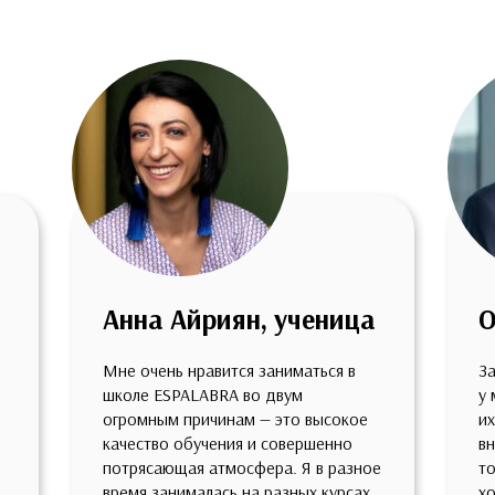
Анна Айриян, ученица
О
Мне очень нравится заниматься в
За
школе ESPALABRA во двум
у 
огромным причинам — это высокое
их
качество обучения и совершенно
вн
потрясающая атмосфера. Я в разное
то
время занималась на разных курсах,
хо