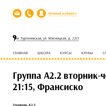
Перейти к контенту
Личный кабинет
Напишите нам письмо
Позвоните нам
м. Тургеневская, ул. Мясницкая, д. 22с1
ГЛАВНАЯ
ШКОЛА
КУРСЫ
КЛУБЫ
С
Группа А2.2 вторник-ч
21:15, Франсиско
Уровень A2.2