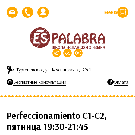
Перейти к контенту
Меню
Закрыть
Напишите нам письмо
Позвоните нам
Личный кабинет
м. Тургеневская, ул. Мясницкая, д. 22с1
Бесплатные консультации
Оплата
Perfeccionamiento C1-C2,
пятница 19:30-21:45