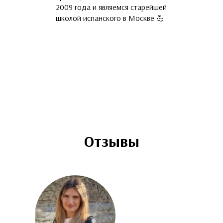
языка и русские 
2009 года и являемся старейшей
прошедшие обуч
школой испанского в Москве 💪
и подтвердивши
владения С1-С2.
ваши друзья и п
призванию 🤓
Отзывы