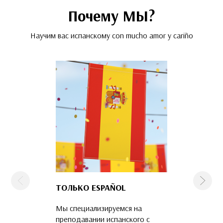
Почему МЫ?
Научим вас испанскому con mucho amor y cariño
Предыдущая
След
ТОЛЬКО ESPAÑOL
КОМАНДА
ПРОФЕССИО
Мы специализируемся на
Наши преподава
преподавании испанского с