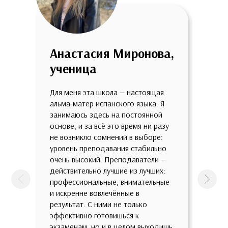
Анастасия Миронова,
Анн
ученица
уче
Для меня эта школа — настоящая
Мне о
альма-матер испанского языка. Я
школе
занимаюсь здесь на постоянной
огром
основе, и за всё это время ни разу
качес
не возникло сомнений в выборе:
потря
уровень преподавания стабильно
разно
очень высокий. Преподаватели —
разны
действительно лучшие из лучших:
такой
профессиональные, внимательные
предп
Предыдущая
След
и искренне вовлечённые в
зазуб
результат. С ними не только
всест
эффективно готовишься к
с быт
экзаменам, но и в целом выходишь
зрени