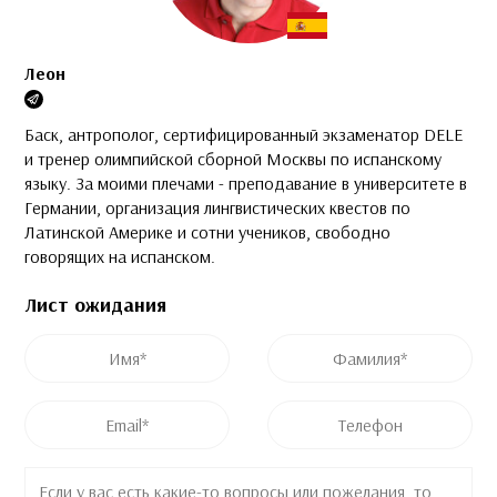
Леон
Баск, антрополог, сертифицированный экзаменатор DELE
и тренер олимпийской сборной Москвы по испанскому
языку. За моими плечами - преподавание в университете в
Германии, организация лингвистических квестов по
Латинской Америке и сотни учеников, свободно
говорящих на испанском.
Лист ожидания
Это поле скрыто во время просмотра формы
Это поле скрыто во время просмотра формы
Имя
*
Фамилия
*
Post ID
Название курса
Email
*
Телефон
Комментарий