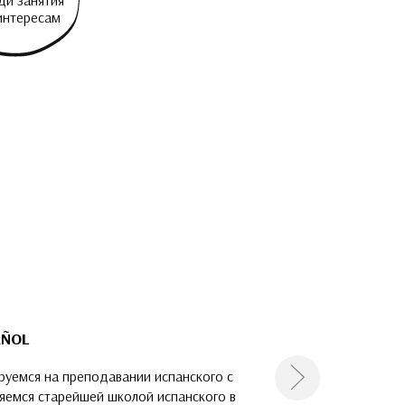
ди занятия
интересам
AÑOL
уемся на преподавании испанского с
Следующая
ляемся старейшей школой испанского в