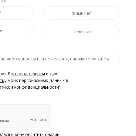
ремя просмотра формы
ремя просмотра формы
Фамилия
*
Телефон
овия
Договора-оферты
и даю
тку
моих персональных данных в
итикой конфиденциальности
*
вался и хочу оплатить онлайн