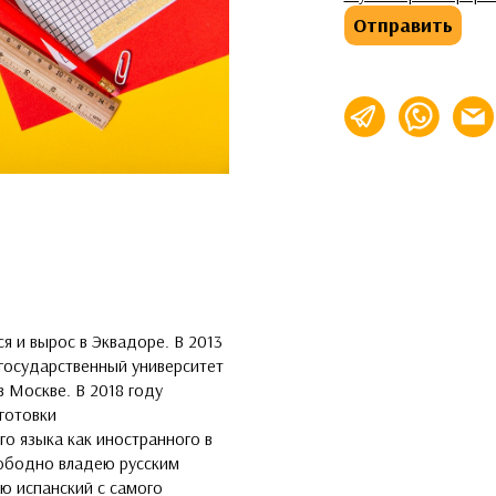
Отправить
info@
ся и вырос в Эквадоре. В 2013
 государственный университет
 Москве. В 2018 году
готовки
о языка как иностранного в
вободно владею русским
ю испанский с самого