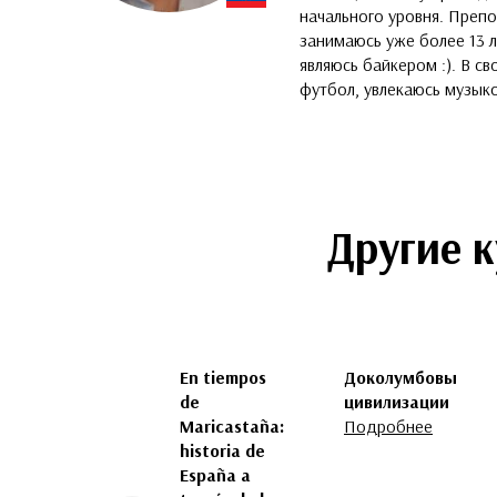
начального уровня. Преп
занимаюсь уже более 13 
являюсь байкером :). В с
футбол, увлекаюсь музык
Другие 
En tiempos
Доколумбовы
de
цивилизации
Maricastaña:
Подробнее
historia de
España a