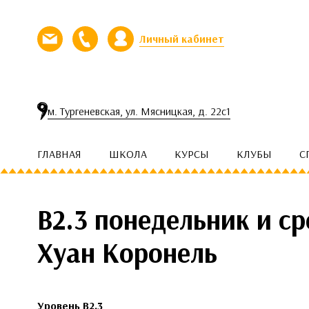
Перейти к контенту
Личный кабинет
Напишите нам письмо
Позвоните нам
м. Тургеневская, ул. Мясницкая, д. 22с1
ГЛАВНАЯ
ШКОЛА
КУРСЫ
КЛУБЫ
С
В2.3 понедельник и сре
Хуан Коронель
Уровень B2.3