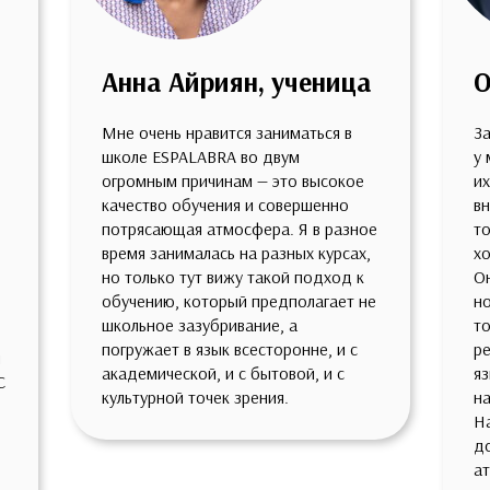
Анна Айриян, ученица
О
Мне очень нравится заниматься в
За
школе ESPALABRA во двум
у 
огромным причинам — это высокое
их
качество обучения и совершенно
вн
потрясающая атмосфера. Я в разное
то
время занималась на разных курсах,
хо
но только тут вижу такой подход к
Он
обучению, который предполагает не
но
школьное зазубривание, а
то
погружает в язык всесторонне, и с
ре
и
академической, и с бытовой, и с
яз
С
культурной точек зрения.
на
На
д
а