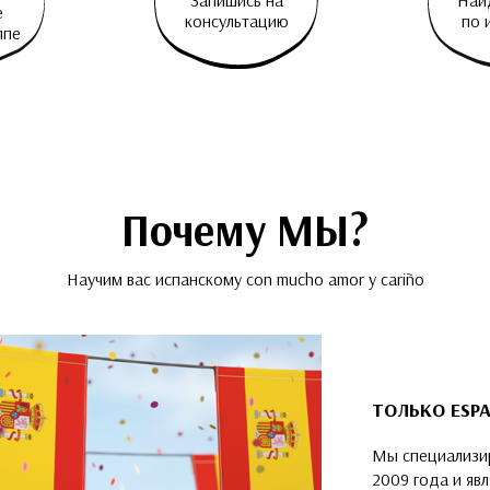
Запишись на
Най
е
консультацию
по 
ппе
Почему МЫ?
Научим вас испанскому con mucho amor y cariño
ТОЛЬКО ESP
Мы специализир
2009 года и яв