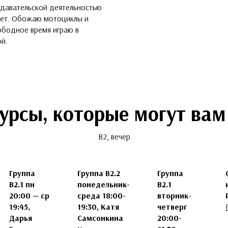
одавательской деятельностью
лет. Обожаю мотоциклы и
вободное время играю в
ой.
курсы, которые могут вам
B2, вечер
Группа
Группа В2.2
Группа
В2.1 пн
понедельник-
B2.1
20:00 — ср
среда 18:00-
вторник-
19:45,
19:30, Катя
четверг
Дарья
Самсонкина
20:00-