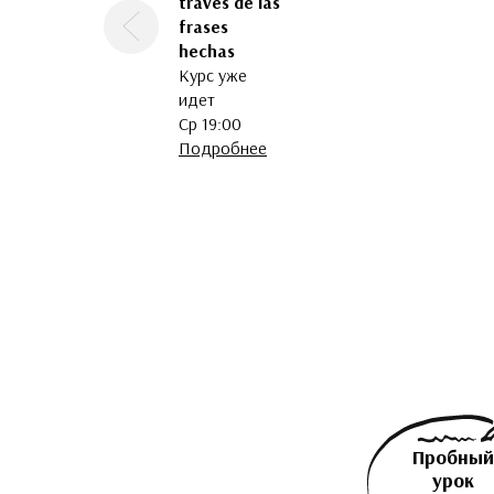
través de las
frases
Предыдущая
hechas
Курс уже
идет
Ср 19:00
Подробнее
Пробный
урок