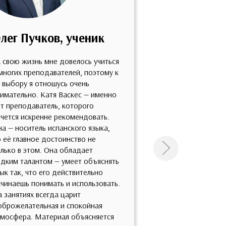
лег Пучков, ученик
Марина По
ученица
 свою жизнь мне довелось учиться
многих преподавателей, поэтому к
Благодарю за орг
 выбору я отношусь очень
лектория, это был
имательно. Катя Васкес — именно
интересно! Уже д
т преподаватель, которого
себе заказала до
чется искренне рекомендовать.
думаю, что после
а — носитель испанского языка,
Спасибо! На мой в
 её главное достоинство не
никто не ведёт н
лько в этом. Она обладает
Следующая
занятия, как это 
дким талантом — умеет объяснять
со всеми включен
ык так, что его действительно
при этом сохраня
чинаешь понимать и использовать.
научную подготов
 занятиях всегда царит
материалов. И ле
оброжелательная и спокойная
потрясающие, ду
тмосфера. Материал объясняется
симпатичные 😊 В