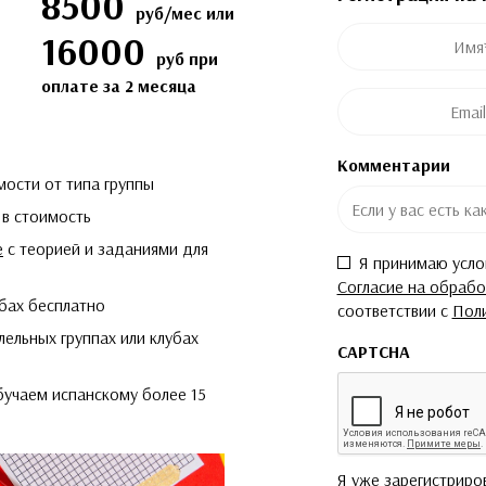
8500
руб/мес или
Это поле скрыто во в
Это поле скрыто во в
Имя
*
16000
Post ID
Название курса
руб при
оплате за 2 месяца
Email
*
Комментарии
имости от типа группы
 в стоимость
е
c теорией и заданиями для
Согласие
*
Я принимаю усл
Согласие на обрабо
убах бесплатно
соответствии с
Пол
ельных группах или клубах
CAPTCHA
учаем испанскому более 15
Я уже зарегистриро