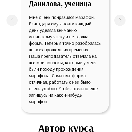
Данилова, ученица
уче
Мне очень понравился марафон.
Мне м
Предыдущая
След
Благодаря ему я почти каждый
помог
день уделяла вниманию
испан
испанскому языку и не теряла
актуа
форму. Теперь я точно разобралась
видео
во всех прошедших временах.
После
Наша преподаватель отвечала на
кавер
все мои вопросы, которые у меня
стрях
были походу прохождения
изуче
марафона. Сама платформа
отличная, работать с ней было
очень удобно. Я обязательно еще
запишусь на какой-нибудь
марафон.
Автор курса