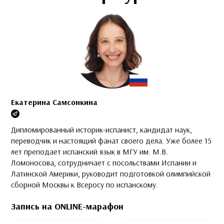
Екатерина Самсонкина
Дипломированный историк-испанист, кандидат наук,
переводчик и настоящий фанат своего дела. Уже более 15
лет преподает испанский язык в МГУ им. М.В.
Ломоносова, сотрудничает с посольствами Испании и
Латинской Америки, руководит подготовкой олимпийской
сборной Москвы к Всеросу по испанскому.
Запись на ONLINE-марафон
Это поле скрыто во время просмотра формы
Это поле скрыто во время просмотра формы