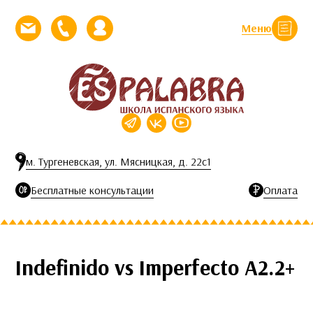
Перейти к контенту
Меню
Закрыть
Напишите нам письмо
Позвоните нам
Личный кабинет
м. Тургеневская, ул. Мясницкая, д. 22с1
Бесплатные консультации
Оплата
Indefinido vs Imperfecto А2.2+