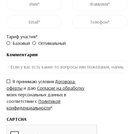
Имя
*
Фамилия
*
Post ID
Название курса
Email
*
Телефон
*
Тариф участия
*
Базовый
Оптимальный
Комментарии
Согласие
*
Я принимаю условия
Договора-
оферты
и даю
Согласие на обработку
моих персональных данных в
соответствии с
Политикой
конфиденциальности
*
CAPTCHA