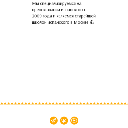
Мы специализируемся на
Наши преподава
преподавании испанского с
языка и русские 
2009 года и являемся старейшей
прошедшие обуч
школой испанского в Москве 💪
и подтвердивши
владения С1-С2.
ваши друзья и п
призванию 🤓