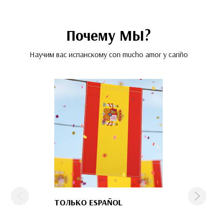
Почему МЫ?
Научим вас испанскому con mucho amor y cariño
Предыдущая
След
ТОЛЬКО ESPAÑOL
КОМАНДА
ПРОФЕССИО