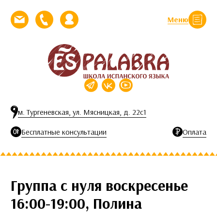
Перейти к контенту
Меню
Закрыть
Напишите нам письмо
Позвоните нам
Личный кабинет
м. Тургеневская, ул. Мясницкая, д. 22с1
Бесплатные консультации
Оплата
Группа с нуля воскресенье
16:00-19:00, Полина