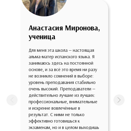
Анастасия Миронова,
Анн
ученица
уче
Для меня эта школа — настоящая
Мне о
альма-матер испанского языка. Я
школе
занимаюсь здесь на постоянной
огром
основе, и за всё это время ни разу
качес
не возникло сомнений в выборе:
потря
уровень преподавания стабильно
разно
очень высокий. Преподаватели —
разны
действительно лучшие из лучших:
такой
профессиональные, внимательные
предп
Предыдущая
След
и искренне вовлечённые в
зазуб
результат. С ними не только
всест
эффективно готовишься к
с быт
экзаменам, но и в целом выходишь
зрени