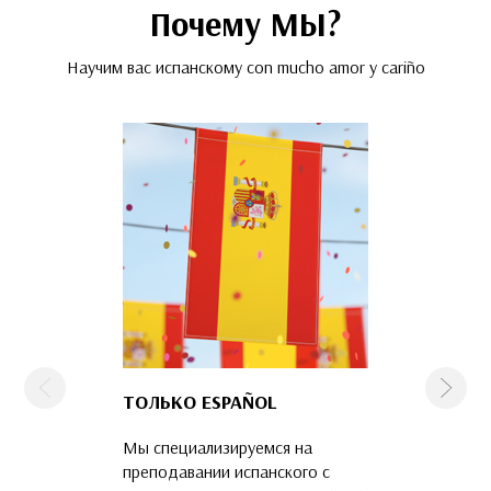
Почему МЫ?
Научим вас испанскому con mucho amor y cariño
Предыдущая
След
ТОЛЬКО ESPAÑOL
КОМАНДА
ПРОФЕССИО
Мы специализируемся на
Наши преподава
преподавании испанского с