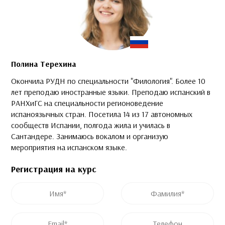
Полина Терехина
Окончила РУДН по специальности "Филология". Более 10
лет преподаю иностранные языки. Преподаю испанский в
РАНХиГС на специальности регионоведение
испаноязычных стран. Посетила 14 из 17 автономных
сообществ Испании, полгода жила и училась в
Сантандере. Занимаюсь вокалом и организую
мероприятия на испанском языке.
Регистрация на курс
Это поле скрыто во время просмотра формы
Это поле скрыто во время просмотра формы
Имя
*
Фамилия
*
Post ID
Название курса
Email
*
Телефон