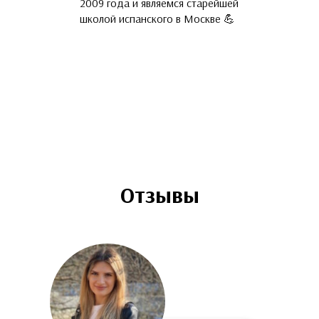
языка и русские 
2009 года и являемся старейшей
прошедшие обуч
школой испанского в Москве 💪
и подтвердивши
владения С1-С2.
ваши друзья и п
призванию 🤓
Отзывы