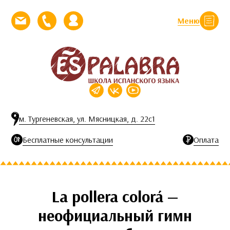
Перейти к контенту
Меню
Закрыть
Напишите нам письмо
Позвоните нам
Личный кабинет
м. Тургеневская, ул. Мясницкая, д. 22с1
Бесплатные консультации
Оплата
La pollera colorá —
неофициальный гимн