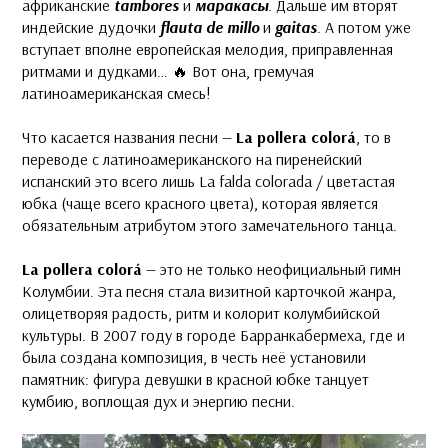
африканские
tambores
и
маракасы
. Дальше им вторят
индейские дудочки
flauta de millo
и
gaitas
. А потом уже
вступает вполне европейская мелодия, приправленная
ритмами и дудками… 🔥 Вот она, гремучая
латиноамериканская смесь!
Что касается названия песни —
La pollera colorá
, то в
переводе с латиноамериканского на пиренейский
испанский это всего лишь La falda colorada / цветастая
юбка (чаще всего красного цвета), которая является
обязательным атрибутом этого замечательного танца.
La pollera colorá
— это не только неофициальный гимн
Колумбии. Эта песня стала визитной карточкой жанра,
олицетворяя радость, ритм и колорит колумбийской
культуры. В 2007 году в городе Барранкабермеха, где и
была создана композиция, в честь неё установили
памятник: фигура девушки в красной юбке танцует
кумбию, воплощая дух и энергию песни.