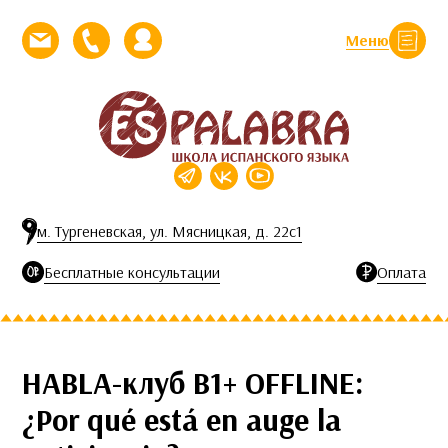
Перейти к контенту
Меню
Закрыть
Напишите нам письмо
Позвоните нам
Личный кабинет
м. Тургеневская, ул. Мясницкая, д. 22с1
Бесплатные консультации
Оплата
HABLA-клуб B1+ OFFLINE:
¿Por qué está en auge la