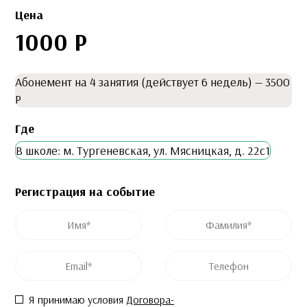
Цена
1000 Р
Абонемент на 4 занятия (действует 6 недель) — 3500
Р
Где
В школе: м. Тургеневская, ул. Мясницкая, д. 22с1
Регистрация на событие
Это поле скрыто во время просмотра формы
Это поле скрыто во время просмотра формы
Имя
*
Фамилия
*
Post ID
Название события
Email
*
Телефон
Согласие
*
Я принимаю условия
Договора-