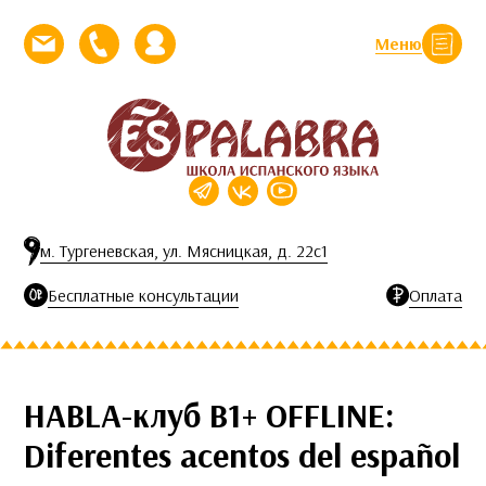
Перейти к контенту
Меню
Закрыть
Напишите нам письмо
Позвоните нам
Личный кабинет
м. Тургеневская, ул. Мясницкая, д. 22с1
Бесплатные консультации
Оплата
HABLA-клуб B1+ OFFLINE:
Diferentes acentos del español