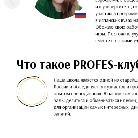
Предыдущая
и в университете, г
участию в программ
в испанских вузах н
Обожаю свою работ
игры. Постоянно уч
вместе со своими у
Что такое PROFES-клу
Наша школа является одной из старейш
России и объединяет энтузиастов и пр
опытом преподавания. В нашем комьюн
рады делиться и обмениваться идеями
для организации самых интересных, д
занятий.