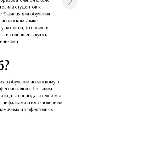
Следующая
отовила студентов к
е Erasmus для обучения
а испанском языке.
у, котиков, Испанию и
усь и совершенствуюсь
чениками.
б?
их в обучении испанскому в
офессионалов с большим
ити для преподавателей мы
, лайфхаками и вдохновением
инамичных и эффективных