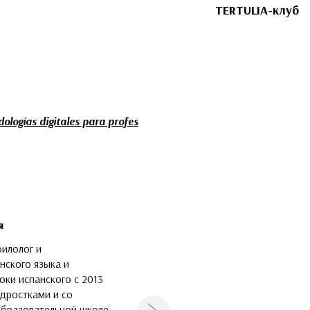
TERTULIA-клуб
ologías digitales para profes
я
илолог и
нского языка и
оки испанского с 2013
одростками и со
образовательной школе