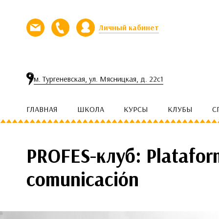
Перейти к контенту
Личный кабинет
Напишите нам письмо
Позвоните нам
м. Тургеневская, ул. Мясницкая, д. 22с1
ГЛАВНАЯ
ШКОЛА
КУРСЫ
КЛУБЫ
С
PROFES-клуб: Platafor
comunicación