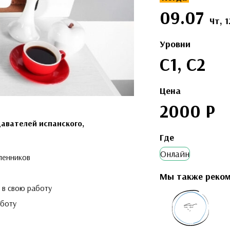
09.07
Чт, 1
Уровни
C1, С2
Цена
2000 Р
авателей испанского,
Где
Онлайн
ленников
Мы также реко
 в свою работу
аботу