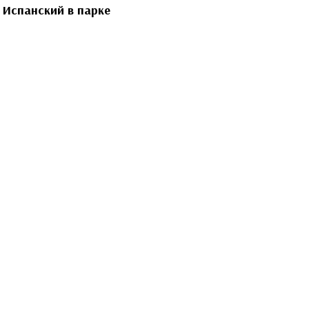
Иcпанский в парке
Леон
Баск, антрополог, сертифицированный
экзаменатор DELE и тренер олимпийской
сборной Москвы по испанскому языку. За
моими плечами - преподавание в