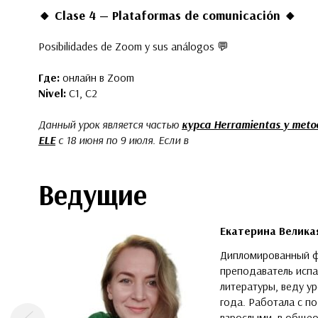
🔸
Clase 4 — Plataformas de comunicación
🔸
Posibilidades de Zoom y sus análogos 💬
Где:
онлайн в Zoom
Nivel:
C1, C2
Данный урок является частью
кур
са
Herramientas y metod
ELE
с 18 июня по 9 июля. Если в
Ведущие
Екатерина Велика
Дипломированный ф
преподаватель испа
литературы, веду ур
года. Работала с п
взрослыми, в обще