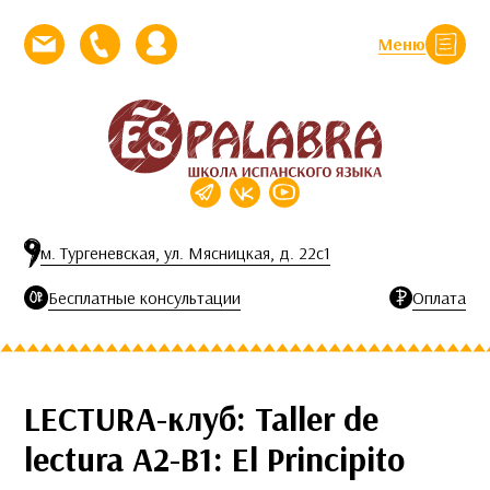
Перейти к контенту
Меню
Закрыть
Напишите нам письмо
Позвоните нам
Личный кабинет
м. Тургеневская, ул. Мясницкая, д. 22с1
Бесплатные консультации
Оплата
LECTURA-клуб: Taller de
lectura A2-B1: El Principito