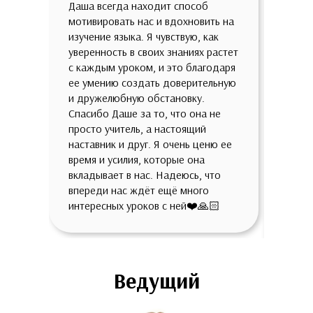
Даша всегда находит способ
тени 
мотивировать нас и вдохновить на
что у
изучение языка. Я чувствую, как
соотв
уверенность в своих знаниях растет
высок
с каждым уроком, и это благодаря
станд
ее умению создать доверительную
метод
и дружелюбную обстановку.
грамо
Спасибо Даше за то, что она не
дают 
просто учитель, а настоящий
того 
наставник и друг. Я очень ценю ее
и в т
время и усилия, которые она
препо
вкладывает в нас. Надеюсь, что
качес
впереди нас ждёт ещё много
чувст
интересных уроков с ней❤️🙏🏻
удерж
мой в
логич
было 
однак
Ведущий
испан
опред