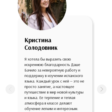
Кристина
Але
Солодовник
Стр
Я хотела бы выразить свою
Хочу 
искреннюю благодарность Даше
групп
Бачило за невероятную работу и
Бачил
поддержку в изучении испанского
мои п
языка. Каждый урок с ней — это не
языку
просто занятие, а настоящее
общен
Предыдущая
След
путешествие в мир новой культуры
препо
и языка. Ее терпение и теплая
основ
атмосфера в классе делают
частн
обучение легким и интересным.
весь 