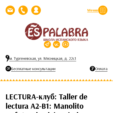
Перейти к контенту
Меню
Закрыть
Напишите нам письмо
Позвоните нам
Личный кабинет
м. Тургеневская, ул. Мясницкая, д. 22с1
Бесплатные консультации
Оплата
LECTURA-клуб: Taller de
lectura A2-B1: Manolito