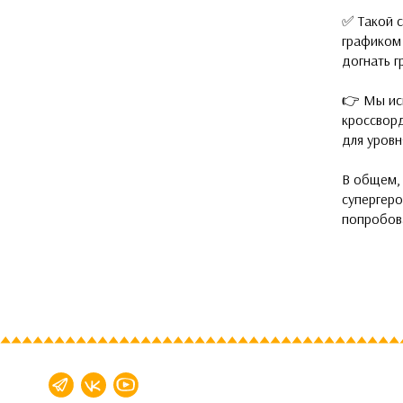
✅ Такой с
графиком 
догнать г
👉 Мы ис
кроссвор
для уровн
В общем, 
супергеро
попробов