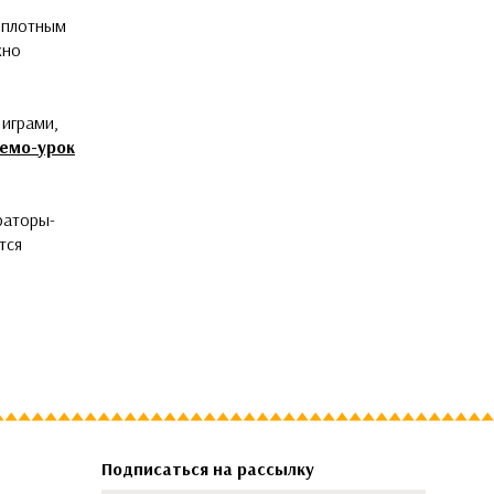
с плотным
жно
играми,
емо-урок
раторы-
тся
Подписаться на рассылку