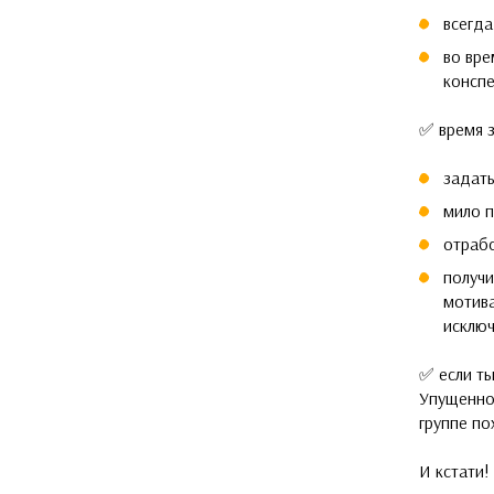
всегда
во вре
конспе
✅ время з
задать
мило п
отраб
получи
мотива
исключ
✅ если ты
Упущенно
группе по
И кстати!