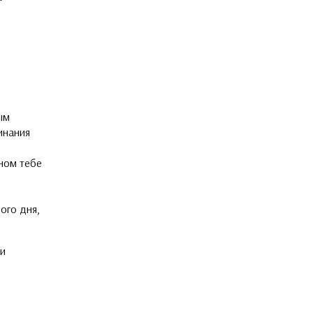
ым
инания
ном тебе
ого дня,
ри