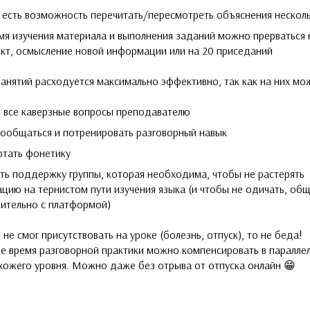
 есть возможность перечитать/пересмотреть объяснения несколь
мя изучения материала и выполнения заданий можно прерваться 
кт, осмысление новой информации или на 20 приседаний
анятий расходуется максимально эффективно, так как на них мо
 все каверзные вопросы преподавателю
ообщаться и потренировать разговорный навык
отать фонетику
ть поддержку группы, которая необходима, чтобы не растерять
цию на тернистом пути изучения языка (и чтобы не одичать, об
ительно с платформой)
 не смог присутствовать на уроке (болезнь, отпуск), то не беда!
е время разговорной практики можно компенсировать в паралле
хожего уровня. Можно даже без отрыва от отпуска онлайн 😁