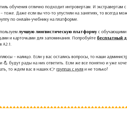
тиль обучения отлично подходит интровертам. И экстравертам 
– тоже. Даже если вы что-то упустили на занятиях, то всегда мо
руппу по онлайн-учебнику на платформе.
пользуем
лучшую
лингвистическую платформу
с обучающими 
дами и карточками для запоминания. Попробуйте
бесплатный д
я А2.1.
плюсы – налицо. Если у вас остались вопросы, то наши админист
и 💪 будут рады на них ответить. Если же все понятно и уже хоче
ать, то ждем вас в наших 👉
группах с нуля
и не только!