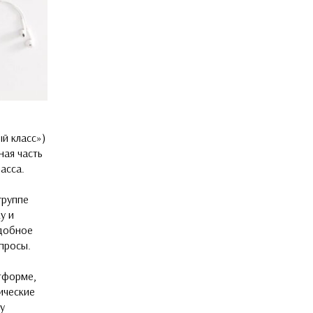
й класс»)
ная часть
асса.
группе
у и
удобное
опросы.
тформе,
ические
у