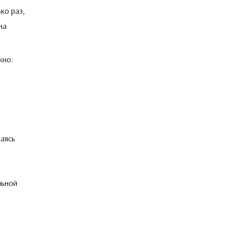
ко раз,
на
жно:
щаясь
льной