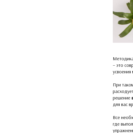
Методик
– это сов
усвоения 
При таком
расходует
решение
для вас в
Все необ
где выпол
упражнени