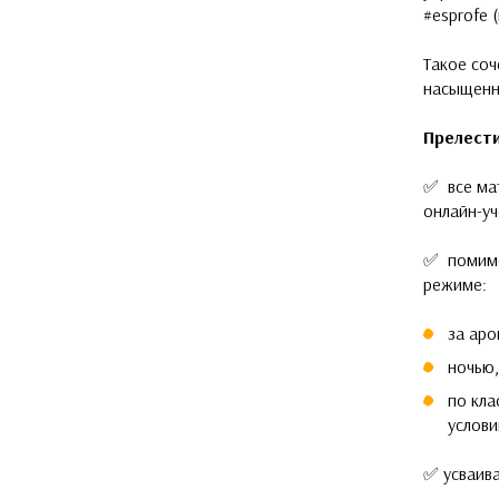
#esprofe 
Такое со
насыщенн
Прелест
✅ все ма
онлайн-уч
✅ помимо
режиме:
за аро
ночью,
по кла
услови
✅ усваива