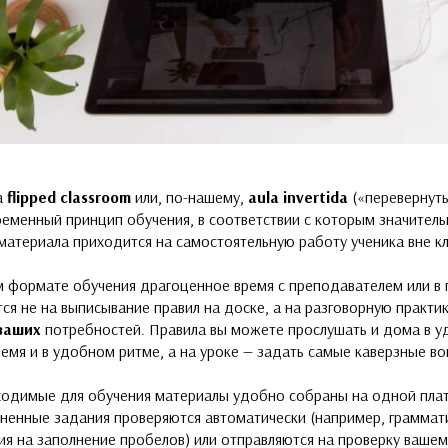
а
flipped classroom
или, по-нашему,
aula invertida
(«перевернуты
ременный принцип обучения, в соответствии с которым значитель
материала приходится на самостоятельную работу ученика вне кл
 формате обучения драгоценное время с преподавателем или в 
ся не на выписывание правил на доске, а на разговорную практик
ваших
потребностей. Правила вы можете прослушать и дома в 
ремя и в удобном ритме, а на уроке — задать самые каверзные в
ходимые для обучения материалы удобно собраны на одной пла
ненные задания проверяются автоматически (например, граммат
я на заполнение пробелов) или отправляются на проверку вашем