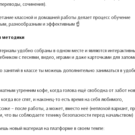
(переводы, сочинения).
четание классной и домашней работы делает процесс обучение
ым, разнообразным и эффективным ☝️
и
методики
териалы удобно собраны в одном месте и являются интерактивн
ебником с песнями, видео, играми и даже карточками для запом
 занятий в классе ты можешь дополнительно заниматься в удоб
матным утренним кофе, когда голова ещё свободна от забот нов
 когда все спят, и наконец-то есть время на себя любимого,
ссике – после работы, а может, вместо неё (неплохой вариант, п
и, что вы соблюдаете технику безопасности перед начальством)
ешь новый материал на платформе в своем темпе: