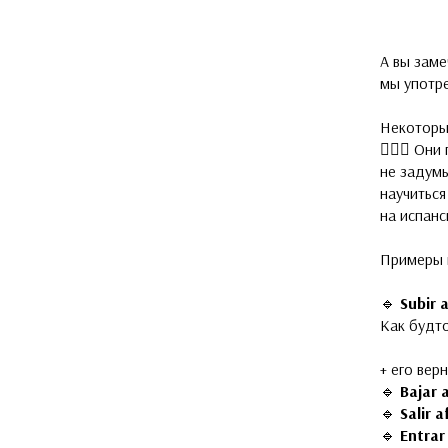
А вы заме
мы употре
⠀
Некоторые
🤷🏻‍♀️ О
не задумы
научиться
на испанс
Примеры 
🔹
Subir 
Как будт
⠀
+ его вер
🔹
Bajar 
🔹
Salir 
🔹
Entrar