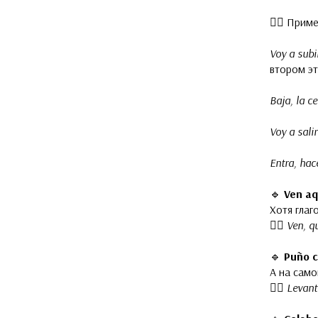
👉🏻 Прим
Voy a subi
втором э
Baja, la ce
Voy a sal
Entra, hace
🔹
Ven a
Хотя глаг
👉🏻
Ven, qu
🔹
Puño 
А на сам
👉🏻
Levant