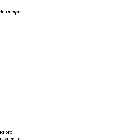
de tiempo
нского
писанию
, и