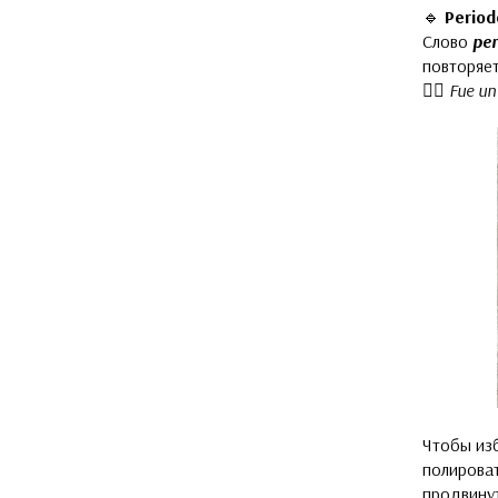
🔹
Period
Слово
per
повторяет
👉🏻
Fue un 
Чтобы изб
полироват
продвинут