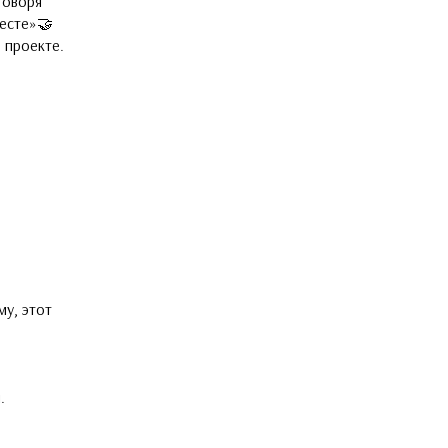
Говоря
есте»🤝
 проекте.
у, этот
.