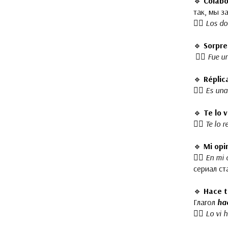
🔹
Colabo
так, мы з
👉🏻
Los do
🔹
Sorpre
👉🏻
Fue un
🔹
Réplic
👉🏻
Es una 
🔹
Te lo 
👉🏻
Te lo r
🔹
Mi opi
👉🏻
En mi 
сериал ст
🔹
Hace t
Глагол
ha
👉🏻
Lo vi h