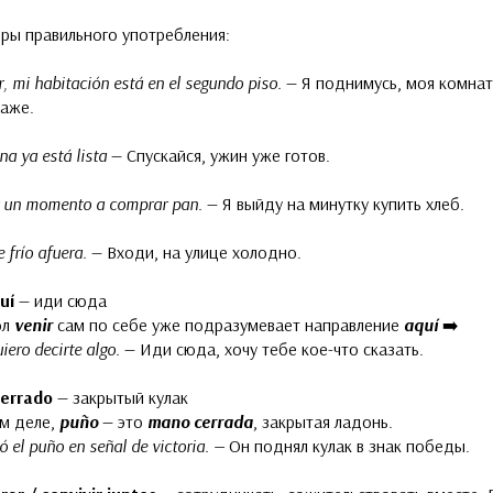
еры правильного употребления:
r, mi habitación está en el segundo piso.
— Я поднимусь, моя комнат
таже.
na ya está lista
— Спускайся, ужин уже готов.
ir un momento a comprar pan.
— Я выйду на минутку купить хлеб.
 frío afuera.
— Входи, на улице холодно.
quí
— иди сюда
ол
venir
сам по себе уже подразумевает направление
aquí
➡️
iero decirte algo.
— Иди сюда, хочу тебе кое-что сказать.
cerrado
— закрытый кулак
ом деле,
puño
— это
mano cerrada
, закрытая ладонь.
ó el puño en señal de victoria. —
Он поднял кулак в знак победы.