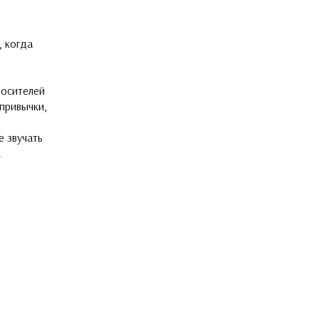
, когда
носителей
 привычки,
е звучать
.