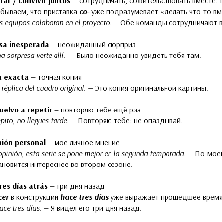
rar / convivir juntos
— сотрудничать, сожительствовать вместе. 
абываем, что приставка
co-
уже подразумевает «делать что-то вм
s equipos colaboran en el proyecto. —
Обе команды сотрудничают в
sa inesperada
— неожиданный сюрприз
a sorpresa verte allí. —
Было неожиданно увидеть тебя там.
a exacta
— точная копия
réplica del cuadro original. —
Это копия оригинальной картины.
vuelvo a repetir
— повторяю тебе ещё раз
epito, no llegues tarde. —
Повторяю тебе: не опаздывай.
nión personal
— моё личное мнение
opinión, esta serie se pone mejor en la segunda temporada.
— По-моем
ановится интереснее во втором сезоне.
res días atrás
— три дня назад
cer
в конструкции
hace tres días
уже выражает прошедшее время
ace tres días.
— Я видел его три дня назад.