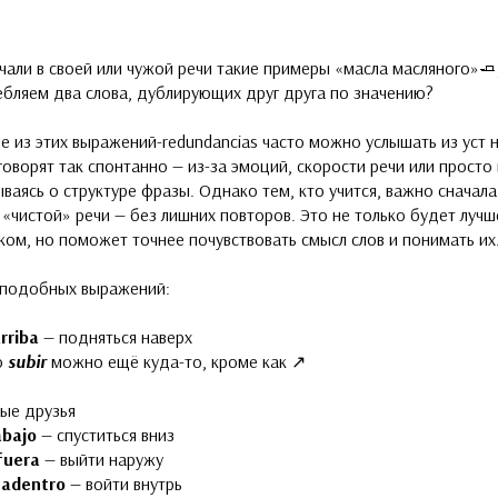
чали в своей или чужой речи такие примеры «масла масляного»🧈
бляем два слова, дублирующих друг друга по значению?
 из этих выражений-redundancias часто можно услышать из уст 
ни говорят так спонтанно — из-за эмоций, скорости речи или просто
ваясь о структуре фразы. Однако тем, кто учится, важно сначала
 «чистой» речи — без лишних повторов. Это не только будет лучш
ком, но поможет точнее почувствовать смысл слов и понимать их
подобных выражений:
arriba
— подняться наверх
о
subir
можно ещё куда-то, кроме как ↗️
ные друзья
abajo
— спуститься вниз
afuera
— выйти наружу
 adentro
— войти внутрь