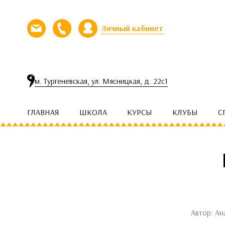
Перейти к контенту
Личный кабинет
Напишите нам письмо
Позвоните нам
м. Тургеневская, ул. Мясницкая, д. 22с1
ГЛАВНАЯ
ШКОЛА
КУРСЫ
КЛУБЫ
С
Автор: Ан