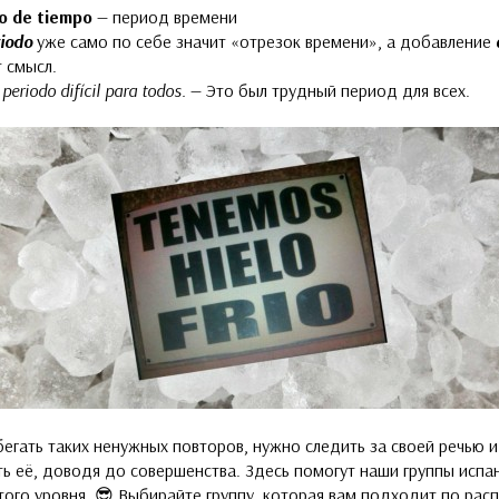
o de tiempo
— период времени
iodo
уже само по себе значит «отрезок времени», а добавление
 смысл.
periodo difícil para todos.
— Это был трудный период для всех.
егать таких ненужных повторов, нужно следить за своей речью и
ь её, доводя до совершенства. Здесь помогут наши группы испа
ого уровня. 😎 Выбирайте группу, которая вам подходит
по рас