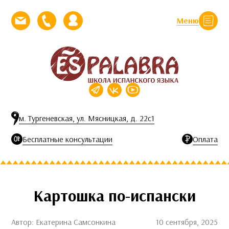
Перейти к контенту
Меню
Закрыть
Напишите нам письмо
Позвоните нам
Личный кабинет
м. Тургеневская, ул. Мясницкая, д. 22с1
Бесплатные консультации
Оплата
Картошка по-испански
Автор: Екатерина Самсонкина
10 сентября, 2025