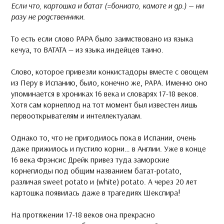
Если что, картошка и батат (=бониато, камоте и др.) — ни
разу не родственники.
То есть если слово PAPA было заимствовано из языка
кечуа, то BATATA — из языка индейцев таино.
Слово, которое привезли конкистадоры вместе с овощем
из Перу в Испанию, было, конечно же, PAPA. Именно оно
упоминается в хрониках 16 века и словарях 17-18 веков.
Хотя сам корнеплод на тот момент был известен лишь
первооткрывателям и интеллектуалам.
Однако то, что не пригодилось пока в Испании, очень
даже прижилось и пустило корни… в Англии. Уже в конце
16 века Фрэнсис Дрейк привез туда заморские
корнеплоды под общим названием батат-potato,
различая sweet potato и (white) potato. А через 20 лет
картошка появилась даже в трагедиях Шекспира!
На протяжении 17-18 веков она прекрасно