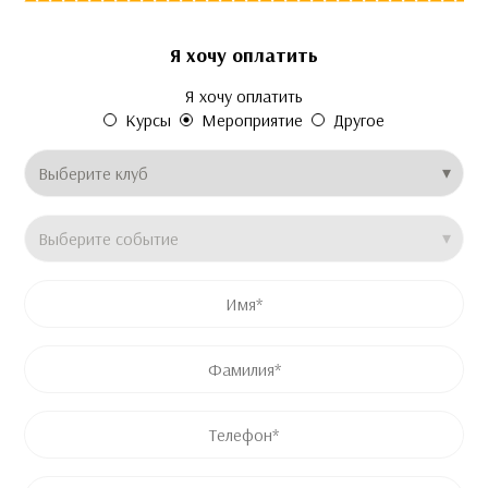
Я хочу оплатить
Это поле скрыто во время просмотра формы
Это поле скрыто во время просмотра формы
Это поле скрыто во время просмотра формы
Я хочу оплатить
Email
Price
Название продукта
Курсы
Мероприятие
Другое
Клуб
*
Название события
*
Имя
*
Имя
Фамилия
Телефон
*
Email
*