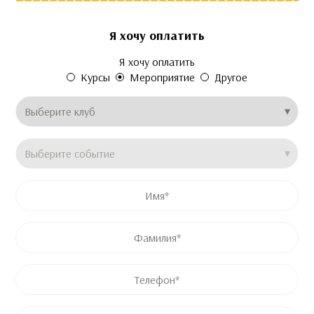
Я хочу оплатить
Это поле скрыто во время просмотра формы
Это поле скрыто во время просмотра формы
Это поле скрыто во время просмотра формы
Я хочу оплатить
Email
Price
Название продукта
Курсы
Мероприятие
Другое
Клуб
*
Название события
*
Имя
*
Имя
Фамилия
Телефон
*
Email
*