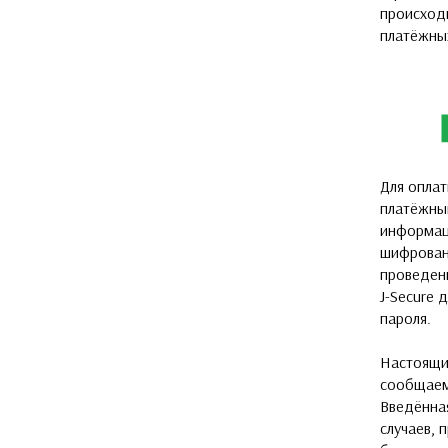
происход
платёжны
Для оплат
платёжны
информац
шифрован
проведени
J-Secure 
пароля.
Настоящи
сообщаем
Введённа
случаев,