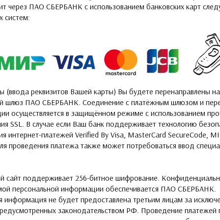
ит через ПАО СБЕРБАНК с использованием банковских карт сле
х систем:
ы (ввода реквизитов Вашей карты) Вы будете перенаправлены на
й шлюз ПАО СБЕРБАНК. Соединение с платёжным шлюзом и пер
ии осуществляется в защищённом режиме с использованием про
ия SSL. В случае если Ваш банк поддерживает технологию безоп
я интернет-платежей Verified By Visa, MasterCard SecureCode, MI
для проведения платежа также может потребоваться ввод специ
й сайт поддерживает 256-битное шифрование. Конфиденциальн
ой персональной информации обеспечивается ПАО СБЕРБАНК.
я информация не будет предоставлена третьим лицам за исключ
 предусмотренных законодательством РФ. Проведение платежей 