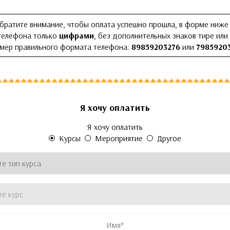
братите внимание, чтобы оплата успешно прошла, в форме ниже
телефона только
цифрами
, без дополнительных знаков тире или
мер правильного формата телефона:
89859203276
или
7985920
Я хочу оплатить
рыто во время просмотра формы
рыто во время просмотра формы
рыто во время просмотра формы
Я хочу оплатить
родукта
Курсы
Мероприятие
Другое
Тип курса
*
Название курса
*