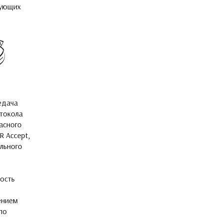
дующих
едача
токола
асного
R Accept,
ального
ость
ением
по