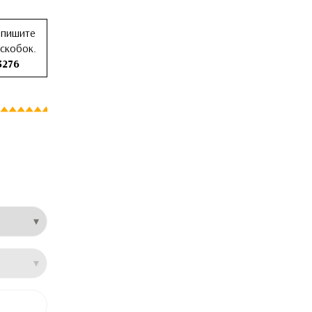
 пишите
 скобок.
3276