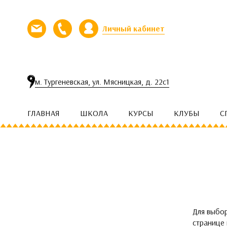
Перейти к контенту
Личный кабинет
Напишите нам письмо
Позвоните нам
м. Тургеневская, ул. Мясницкая, д. 22с1
ГЛАВНАЯ
ШКОЛА
КУРСЫ
КЛУБЫ
С
Для выбо
странице 