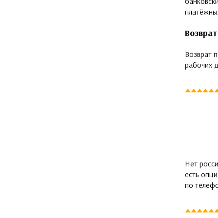
банковски
платёжных
Возврат
Возврат п
рабочих д
Нет росси
есть опц
по телеф