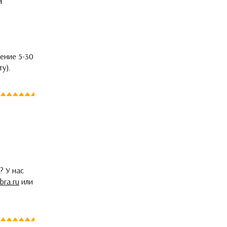
и
ение 5-30
у).
? У нас
bra.ru
или