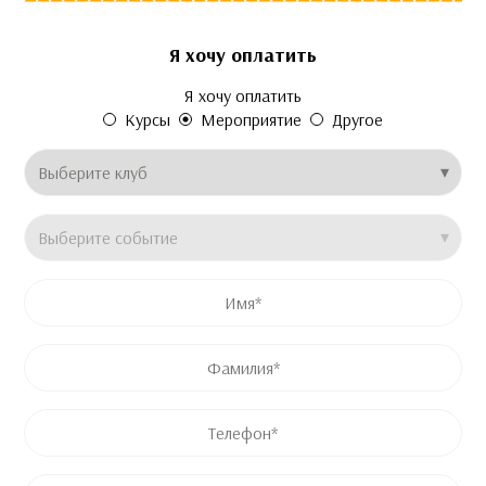
Я хочу оплатить
Это поле скрыто во время просмотра формы
Это поле скрыто во время просмотра формы
Это поле скрыто во время просмотра формы
Я хочу оплатить
Email
Price
Название продукта
Курсы
Мероприятие
Другое
Клуб
*
Название события
*
Имя
*
Имя
Фамилия
Телефон
*
Email
*