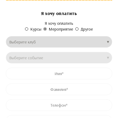
Я хочу оплатить
Это поле скрыто во время просмотра формы
Это поле скрыто во время просмотра формы
Это поле скрыто во время просмотра формы
Я хочу оплатить
Email
Price
Название продукта
Курсы
Мероприятие
Другое
Клуб
*
Название события
*
Имя
*
Имя
Фамилия
Телефон
*
Email
*