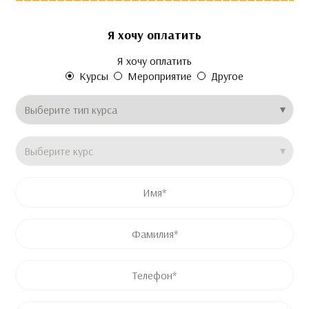
Я хочу оплатить
Это поле скрыто во время просмотра формы
Это поле скрыто во время просмотра формы
Это поле скрыто во время просмотра формы
Я хочу оплатить
Email
Price
Название продукта
Курсы
Мероприятие
Другое
Тип курса
*
Название курса
*
Имя
*
Имя
Фамилия
Телефон
*
Email
*