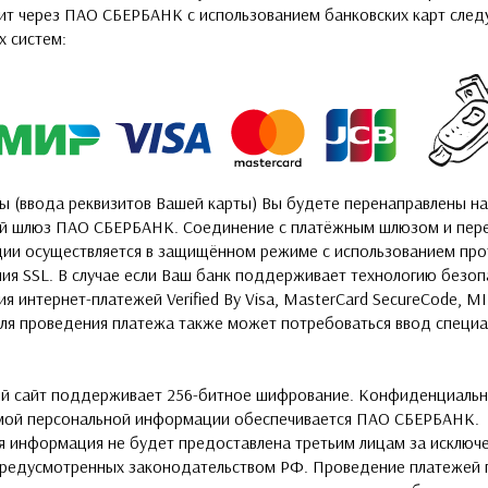
ит через ПАО СБЕРБАНК с использованием банковских карт сле
х систем:
ы (ввода реквизитов Вашей карты) Вы будете перенаправлены на
й шлюз ПАО СБЕРБАНК. Соединение с платёжным шлюзом и пер
ии осуществляется в защищённом режиме с использованием про
ия SSL. В случае если Ваш банк поддерживает технологию безоп
я интернет-платежей Verified By Visa, MasterCard SecureCode, MI
для проведения платежа также может потребоваться ввод специ
й сайт поддерживает 256-битное шифрование. Конфиденциальн
ой персональной информации обеспечивается ПАО СБЕРБАНК.
я информация не будет предоставлена третьим лицам за исключ
 предусмотренных законодательством РФ. Проведение платежей 