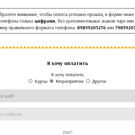
братите внимание, чтобы оплата успешно прошла, в форме ниже
телефона только
цифрами
, без дополнительных знаков тире или
мер правильного формата телефона:
89859203276
или
7985920
Я хочу оплатить
рыто во время просмотра формы
рыто во время просмотра формы
рыто во время просмотра формы
Я хочу оплатить
родукта
Курсы
Мероприятие
Другое
Клуб
*
Название события
*