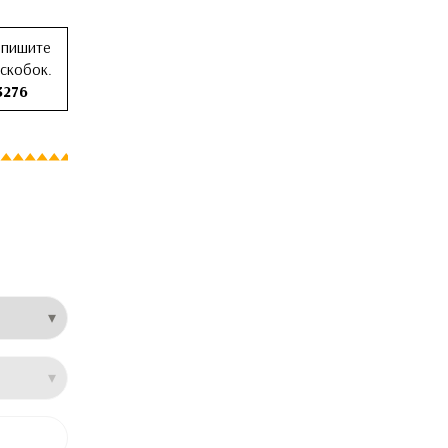
 пишите
 скобок.
3276