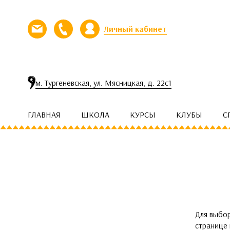
Перейти к контенту
Личный кабинет
Напишите нам письмо
Позвоните нам
м. Тургеневская, ул. Мясницкая, д. 22с1
ГЛАВНАЯ
ШКОЛА
КУРСЫ
КЛУБЫ
С
Для выбо
странице 