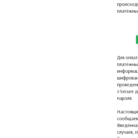
происход
платёжны
Для оплат
платёжны
информац
шифрован
проведени
J-Secure 
пароля.
Настоящи
сообщаем
Введённа
случаев,