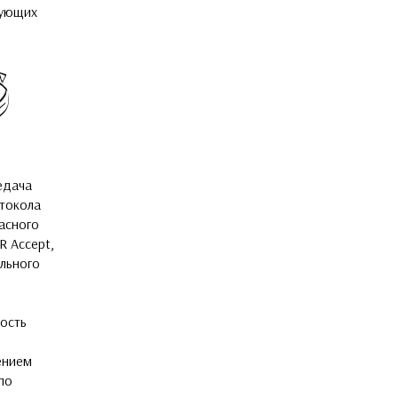
дующих
едача
токола
асного
R Accept,
ального
ость
ением
по