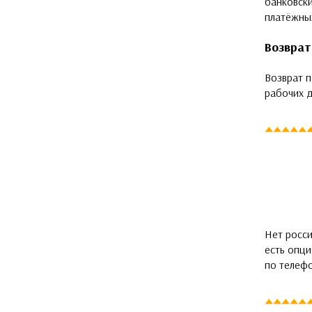
банковски
платёжных
Возврат
Возврат п
рабочих д
Нет росси
есть опц
по телеф