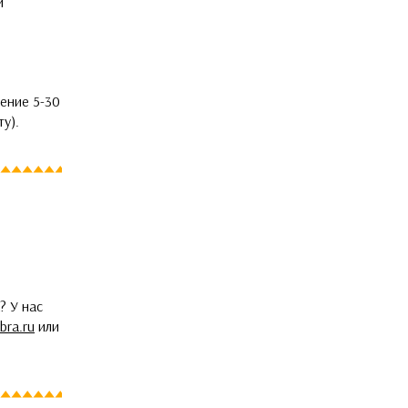
и
ение 5-30
у).
? У нас
bra.ru
или