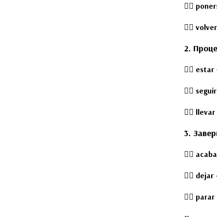
👉🏻
poners
👉🏻
volver
2. Проц
👉🏻
estar 
👉🏻
seguir
👉🏻
llevar
3. Заве
👉🏻
acabar
👉🏻
dejar 
👉🏻
parar 