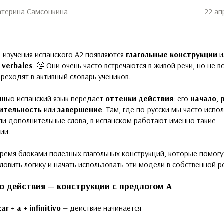
атерина Самсонкина
22 ап
 изучения испанского А2 появляются
глагольные конструкции
и
s verbales
. 🤔 Они очень часто встречаются в живой речи, но не в
реходят в активный словарь учеников.
ощью испанский язык передаёт
оттенки действия
: его
начало
,
ительность
или
завершение
. Там, где по-русски мы часто испо
ли дополнительные слова, в испанском работают именно такие
ии.
ремя блоками полезных глагольных конструкций, которые помогу
ловить логику и начать использовать эти модели в собственной р
ло действия — конструкции с предлогом А
r + a + infinitivo
— действие начинается