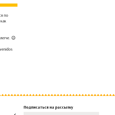
ся по
 как
легче. 😉
venidos
Подписаться на рассылку
Имя
Фамилия