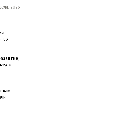
реля, 2026
ли
сегда
развитие
,
льзуем
т вам
ечи: