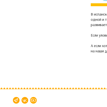
В испанск
одной и т
развивает
Если улов
А если хо
на наши
з