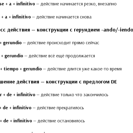
e + a + infinitivo
— действие начинается резко, внезапно
 + a + infinitivo
— действие начинается снова
есс действия — конструкции с герундием -ando/-iend
+ gerundio
— действие происходит прямо сейчас
 + gerundio
— действие всё ещё продолжается
 + tiempo + gerundio
— действие длится уже какое-то время
ршение действия — конструкции с предлогом DE
 + de + infinitivo
— действие только что закончилось
+ de + infinitivo
— действие прекратилось
+ de + infinitivo
— действие остановилось