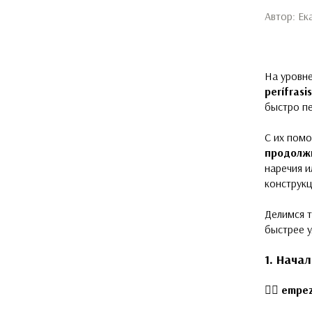
Автор: Ек
На уровне
perífrasi
быстро пе
С их пом
продолж
наречия и
конструкц
Делимся т
быстрее у
1. Нача
👉🏻
empeza