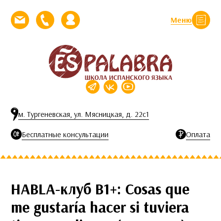
Перейти к контенту
Меню
Закрыть
Напишите нам письмо
Позвоните нам
Личный кабинет
м. Тургеневская, ул. Мясницкая, д. 22с1
Бесплатные консультации
Оплата
HABLA-клуб B1+: Cosas que
me gustaría hacer si tuviera