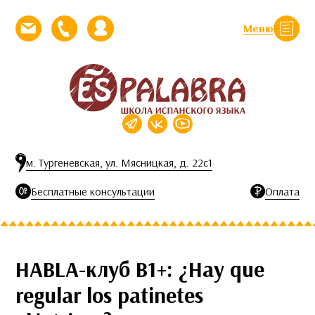
Перейти к контенту
Меню
Закрыть
Напишите нам письмо
Позвоните нам
Личный кабинет
м. Тургеневская, ул. Мясницкая, д. 22с1
Бесплатные консультации
Оплата
HABLA-клуб B1+: ¿Hay que
regular los patinetes