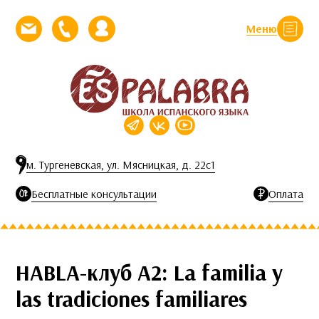
Перейти к контенту
Меню
Закрыть
Напишите нам письмо
Позвоните нам
Личный кабинет
м. Тургеневская, ул. Мясницкая, д. 22с1
Бесплатные консультации
Оплата
HABLA-клуб A2: La familia y
las tradiciones familiares