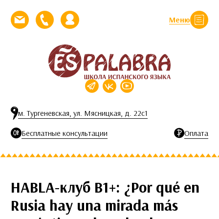
Перейти к контенту
Меню
Закрыть
Напишите нам письмо
Позвоните нам
Личный кабинет
м. Тургеневская, ул. Мясницкая, д. 22с1
Бесплатные консультации
Оплата
HABLA-клуб B1+: ¿Por qué en
Rusia hay una mirada más