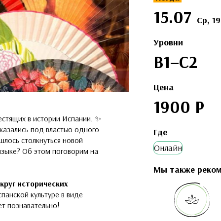
15.07
Ср, 19
Уровни
B1–С2
Цена
1900 Р
лестящих в истории Испании. ✨
казались под властью одного
Где
шлось столкнуться новой
Онлайн
языке? Об этом поговорим на
Мы также реко
круг исторических
спанской культуре в виде
ет познавательно!