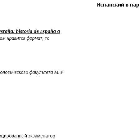
Иcпанский в па
staña: historia de España a
вам нравится формат, то
лологического факультета МГУ
фицированный экзаменатор